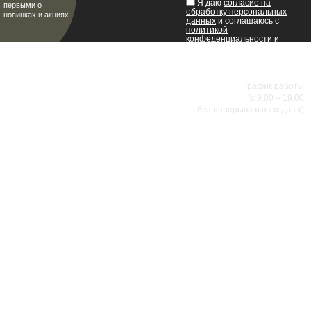
Я даю
согласие на
первыми о
обработку персональных
новинках и акциях
данных
и соглашаюсь с
политикой
конфеденциальности
и
пользовательским
соглашением
.
8 (8342) 47-90-86
МИР НАСТОЯЩИХ МУЖЧИН
График работы
(с 9.00 – 19.00
без перерыва и выходных)
АДРЕСА МАГАЗИНОВ
г.Саранск, ул. Б.Хмельницкого, 38
8 (8342) 47-90-86
prival-sapsan@rambler.ru
г. Саранск, ул. Пушкина, д. 52
8 (8342) 75-07-50
prival-sapsan@rambler.ru
Лямбирский район, с. Лямбирь, ул. Ленина, д. 65А
8-927-643-31-93
prival-sapsan@rambler.ru
г.Рузаевка, ул. К.Маркса, 18А