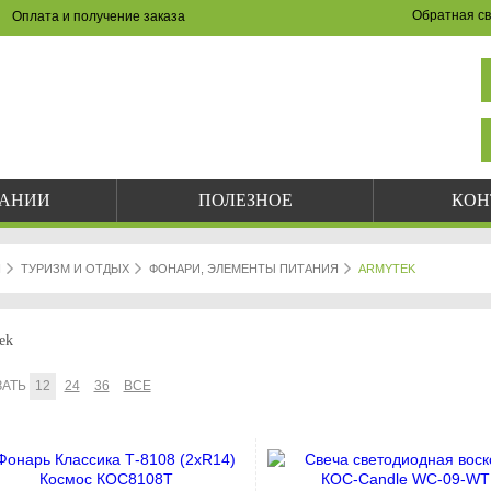
Обратная св
Оплата и получение заказа
НА САЙТЕ И ПО ТЕЛЕФОНУ
(8342) 47-90-86
val-sapsan@rambler.ru
ПАНИИ
ПОЛЕЗНОЕ
КОН
Я
ТУРИЗМ И ОТДЫХ
ФОНАРИ, ЭЛЕМЕНТЫ ПИТАНИЯ
ARMYTEK
ek
ЗАТЬ
12
24
36
ВСЕ