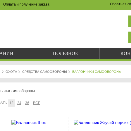
Обратная св
Оплата и получение заказа
НА САЙТЕ И ПО ТЕЛЕФОНУ
(8342) 47-90-86
val-sapsan@rambler.ru
ПАНИИ
ПОЛЕЗНОЕ
КОН
Я
ОХОТА
СРЕДСТВА САМООБОРОНЫ
БАЛЛОНЧИКИ САМООБОРОНЫ
нчики самообороны
ЗАТЬ
12
24
36
ВСЕ