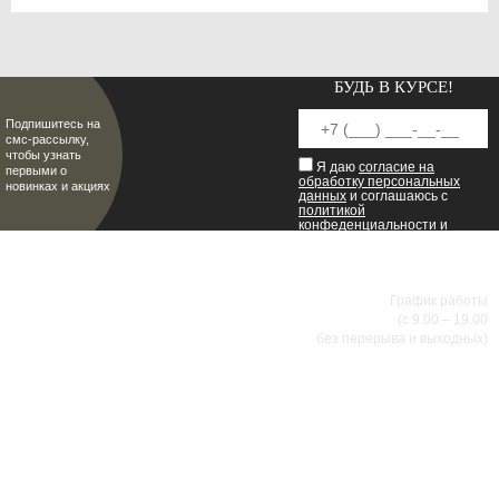
БУДЬ В КУРСЕ!
Подпишитесь на
смс-рассылку,
чтобы узнать
Я даю
согласие на
первыми о
обработку персональных
новинках и акциях
данных
и соглашаюсь с
политикой
конфеденциальности
и
пользовательским
соглашением
.
8 (8342) 47-90-86
МИР НАСТОЯЩИХ МУЖЧИН
График работы
(с 9.00 – 19.00
без перерыва и выходных)
АДРЕСА МАГАЗИНОВ
г.Саранск, ул. Б.Хмельницкого, 38
8 (8342) 47-90-86
prival-sapsan@rambler.ru
г. Саранск, ул. Пушкина, д. 52