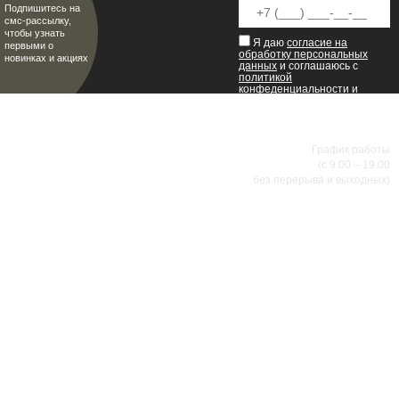
Подпишитесь на
смс-рассылку,
чтобы узнать
Я даю
согласие на
первыми о
обработку персональных
новинках и акциях
данных
и соглашаюсь с
политикой
конфеденциальности
и
пользовательским
соглашением
.
8 (8342) 47-90-86
МИР НАСТОЯЩИХ МУЖЧИН
График работы
(с 9.00 – 19.00
без перерыва и выходных)
АДРЕСА МАГАЗИНОВ
г.Саранск, ул. Б.Хмельницкого, 38
8 (8342) 47-90-86
prival-sapsan@rambler.ru
г. Саранск, ул. Пушкина, д. 52
8 (8342) 75-07-50
prival-sapsan@rambler.ru
Лямбирский район, с. Лямбирь, ул. Ленина, д. 65А
8-927-643-31-93