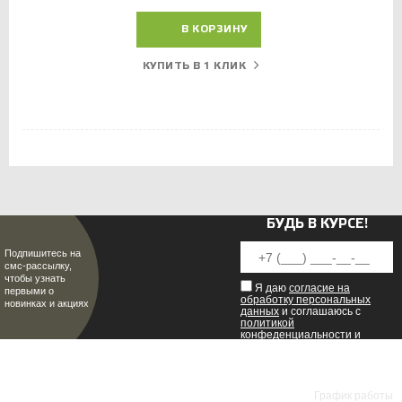
В КОРЗИНУ
КУПИТЬ В 1 КЛИК
БУДЬ В КУРСЕ!
Подпишитесь на
смс-рассылку,
чтобы узнать
Я даю
согласие на
первыми о
обработку персональных
новинках и акциях
данных
и соглашаюсь с
политикой
конфеденциальности
и
пользовательским
соглашением
.
8 (8342) 47-90-86
МИР НАСТОЯЩИХ МУЖЧИН
График работы