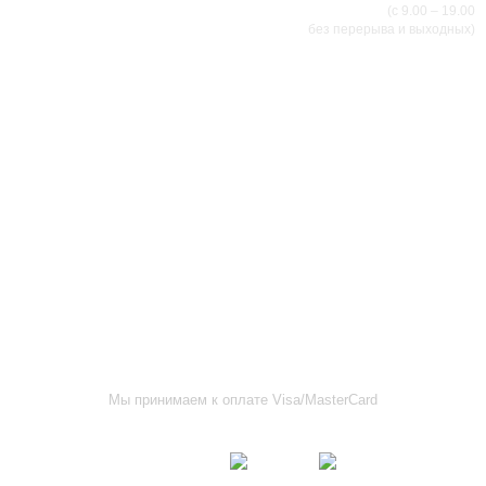
(с 9.00 – 19.00
без перерыва и выходных)
АДРЕСА МАГАЗИНОВ
г.Саранск, ул. Б.Хмельницкого, 38
8 (8342) 47-90-86
prival-sapsan@rambler.ru
г. Саранск, ул. Пушкина, д. 52
8 (8342) 75-07-50
prival-sapsan@rambler.ru
Лямбирский район, с. Лямбирь, ул. Ленина, д. 65А
8-927-643-31-93
prival-sapsan@rambler.ru
г.Рузаевка, ул. К.Маркса, 18А
8 (83451) 6-26-92
Мы принимаем к оплате Visa/MasterCard
Присоединяйтесь к нам