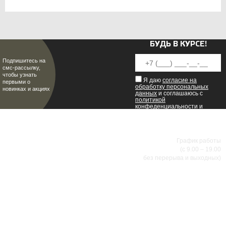
БУДЬ В КУРСЕ!
Подпишитесь на
смс-рассылку,
чтобы узнать
Я даю
согласие на
первыми о
обработку персональных
новинках и акциях
данных
и соглашаюсь с
политикой
конфеденциальности
и
пользовательским
соглашением
.
8 (8342) 47-90-86
МИР НАСТОЯЩИХ МУЖЧИН
График работы
(с 9.00 – 19.00
без перерыва и выходных)
АДРЕСА МАГАЗИНОВ
г.Саранск, ул. Б.Хмельницкого, 38
8 (8342) 47-90-86
prival-sapsan@rambler.ru