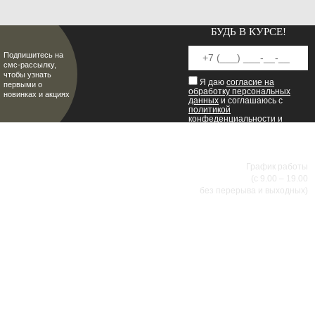
БУДЬ В КУРСЕ!
Подпишитесь на
смс-рассылку,
чтобы узнать
Я даю
согласие на
первыми о
обработку персональных
новинках и акциях
данных
и соглашаюсь с
политикой
конфеденциальности
и
пользовательским
соглашением
.
8 (8342) 47-90-86
МИР НАСТОЯЩИХ МУЖЧИН
График работы
(с 9.00 – 19.00
без перерыва и выходных)
АДРЕСА МАГАЗИНОВ
г.Саранск, ул. Б.Хмельницкого, 38
8 (8342) 47-90-86
prival-sapsan@rambler.ru
г. Саранск, ул. Пушкина, д. 52
8 (8342) 75-07-50