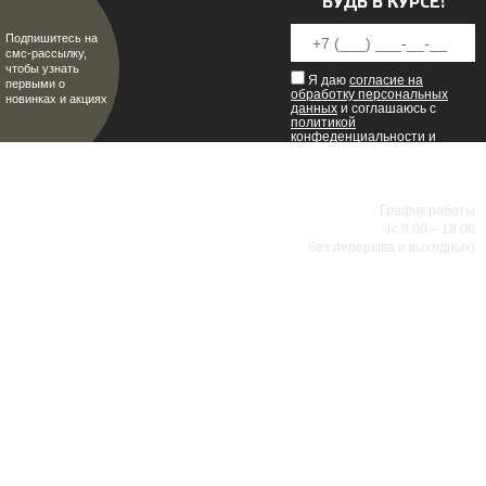
БУДЬ В КУРСЕ!
Подпишитесь на
смс-рассылку,
чтобы узнать
Я даю
согласие на
первыми о
обработку персональных
новинках и акциях
данных
и соглашаюсь с
политикой
конфеденциальности
и
пользовательским
соглашением
.
8 (8342) 47-90-86
МИР НАСТОЯЩИХ МУЖЧИН
График работы
(с 9.00 – 19.00
без перерыва и выходных)
АДРЕСА МАГАЗИНОВ
г.Саранск, ул. Б.Хмельницкого, 38
8 (8342) 47-90-86
prival-sapsan@rambler.ru
г. Саранск, ул. Пушкина, д. 52
8 (8342) 75-07-50
prival-sapsan@rambler.ru
Лямбирский район, с. Лямбирь, ул. Ленина, д. 65А