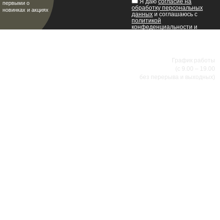
Я даю
согласие на
первыми о
обработку персональных
новинках и акциях
данных
и соглашаюсь с
политикой
конфеденциальности
и
пользовательским
соглашением
.
8 (8342) 47-90-86
МИР НАСТОЯЩИХ МУЖЧИН
График работы
(с 9.00 – 19.00
без перерыва и выходных)
АДРЕСА МАГАЗИНОВ
г.Саранск, ул. Б.Хмельницкого, 38
8 (8342) 47-90-86
prival-sapsan@rambler.ru
г. Саранск, ул. Пушкина, д. 52
8 (8342) 75-07-50
prival-sapsan@rambler.ru
Лямбирский район, с. Лямбирь, ул. Ленина, д. 65А
8-927-643-31-93
prival-sapsan@rambler.ru
г.Рузаевка, ул. К.Маркса, 18А