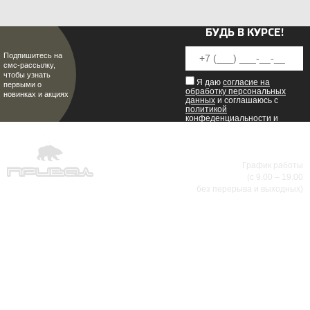
БУДЬ В КУРСЕ!
Подпишитесь на
смс-рассылку,
чтобы узнать
Я даю
согласие на
первыми о
обработку персональных
новинках и акциях
данных
и соглашаюсь с
политикой
конфеденциальности
и
пользовательским
соглашением
.
8 (8342) 47-90-86
График работы
(с 9.00 – 19.00
МИР НАСТОЯЩИХ МУЖЧИН
без перерыва и выходных)
АДРЕСА МАГАЗИНОВ
г.Саранск, ул. Б.Хмельницкого, 38
8 (8342) 47-90-86
prival-sapsan@rambler.ru
г. Саранск, ул. Пушкина, д. 52
8 (8342) 75-07-50