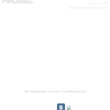
(с 9.00 – 19.00
МИР НАСТОЯЩИХ МУЖЧИН
без перерыва и выходных)
АДРЕСА МАГАЗИНОВ
г.Саранск, ул. Б.Хмельницкого, 38
8 (8342) 47-90-86
prival-sapsan@rambler.ru
г. Саранск, ул. Пушкина, д. 52
8 (8342) 75-07-50
prival-sapsan@rambler.ru
Лямбирский район, с. Лямбирь, ул. Ленина, д. 65А
8-927-643-31-93
prival-sapsan@rambler.ru
г.Рузаевка, ул. К.Маркса, 18А
8 (83451) 6-26-92
Мы принимаем к оплате Visa/MasterCard
Присоединяйтесь к нам