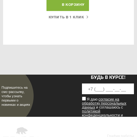
В КОРЗИНУ
КУПИТЬ В 1 КЛИК
БУДЬ В КУРСЕ!
Подпишитесь на
смс-рассылку,
чтобы узнать
Я даю
согласие на
первыми о
обработку персональных
новинках и акциях
данных
и соглашаюсь с
политикой
конфеденциальности
и
пользовательским
соглашением
.
8 (8342) 47-90-86
График работы