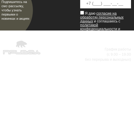
Подпишитесь на
смс-рассылку,
чтобы узнать
Я даю
согласие на
первыми о
обработку персональных
новинках и акциях
данных
и соглашаюсь с
политикой
конфеденциальности
и
пользовательским
соглашением
.
8 (8342) 47-90-86
График работы
(с 9.00 – 19.00
МИР НАСТОЯЩИХ МУЖЧИН
без перерыва и выходных)
АДРЕСА МАГАЗИНОВ
г.Саранск, ул. Б.Хмельницкого, 38
8 (8342) 47-90-86
prival-sapsan@rambler.ru
г. Саранск, ул. Пушкина, д. 52
8 (8342) 75-07-50
prival-sapsan@rambler.ru
Лямбирский район, с. Лямбирь, ул. Ленина, д. 65А
8-927-643-31-93