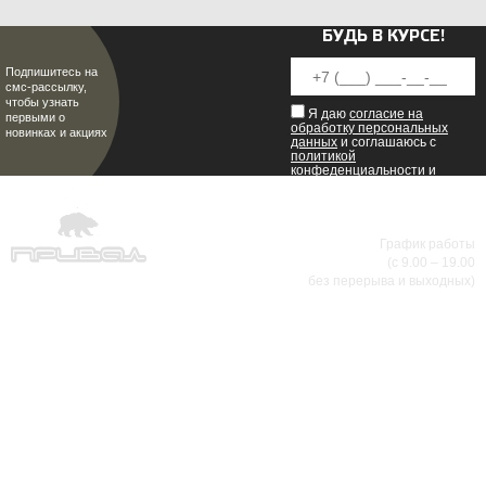
БУДЬ В КУРСЕ!
Подпишитесь на
смс-рассылку,
чтобы узнать
Я даю
согласие на
первыми о
обработку персональных
новинках и акциях
данных
и соглашаюсь с
политикой
конфеденциальности
и
пользовательским
соглашением
.
8 (8342) 47-90-86
График работы
(с 9.00 – 19.00
МИР НАСТОЯЩИХ МУЖЧИН
без перерыва и выходных)
АДРЕСА МАГАЗИНОВ
г.Саранск, ул. Б.Хмельницкого, 38
8 (8342) 47-90-86
prival-sapsan@rambler.ru
г. Саранск, ул. Пушкина, д. 52
8 (8342) 75-07-50
prival-sapsan@rambler.ru