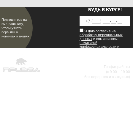
БУДЬ В КУРСЕ!
Подпишитесь на
смс-рассылку,
чтобы узнать
Я даю
согласие на
первыми о
обработку персональных
новинках и акциях
данных
и соглашаюсь с
политикой
конфеденциальности
и
пользовательским
соглашением
.
8 (8342) 47-90-86
График работы
(с 9.00 – 19.00
МИР НАСТОЯЩИХ МУЖЧИН
без перерыва и выходных)
АДРЕСА МАГАЗИНОВ
г.Саранск, ул. Б.Хмельницкого, 38
8 (8342) 47-90-86
prival-sapsan@rambler.ru
г. Саранск, ул. Пушкина, д. 52
8 (8342) 75-07-50
prival-sapsan@rambler.ru