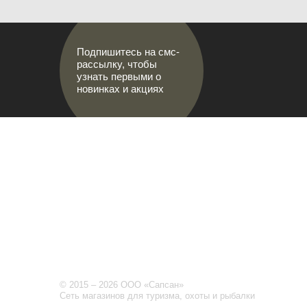
Подпишитесь на смс-
рассылку, чтобы
узнать первыми о
новинках и акциях
АДРЕСА М
МИР НАСТОЯЩИХ МУЖЧИН
г.Саранс
8 (8342)
prival-s
Лямбирск
Ленина, 
8-927-64
prival-s
© 2015 – 2026 ООО «Сапсан»
Сеть магазинов для туризма, охоты и рыбалки