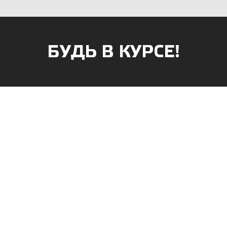
БУДЬ В КУРСЕ!
АГАЗИНОВ
к, ул. Б.Хмельницкого, 38
г. Саранск, ул. Пушкина, д. 52
 47-90-86
8 (8342) 75-07-50
apsan@rambler.ru
prival-sapsan@rambler.ru
ий район, с. Лямбирь, ул.
г.Рузаевка, ул. К.Маркса, 18А
д. 65А
8 (83451) 6-26-92
3-31-93
apsan@rambler.ru