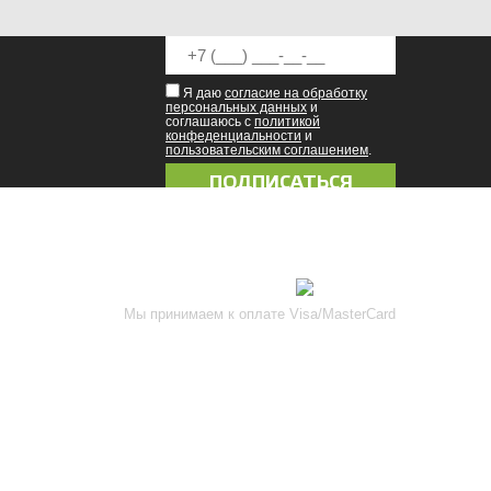
Я даю
согласие на обработку
персональных данных
и
соглашаюсь с
политикой
конфеденциальности
и
пользовательским соглашением
.
8 (8342) 47-90-86
prival-sapsan@rambler.ru
Присоединяйтесь к нам
Мы принимаем к оплате Visa/MasterCard