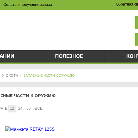
Обратная св
Оплата и получение заказа
НА САЙТЕ И ПО ТЕЛЕФОНУ
(8342) 47-90-86
val-sapsan@rambler.ru
ПАНИИ
ПОЛЕЗНОЕ
КОН
Я
ОХОТА
ЗАПАСНЫЕ ЧАСТИ К ОРУЖИЮ
СНЫЕ ЧАСТИ К ОРУЖИЮ
ЗАТЬ
12
24
36
ВСЕ