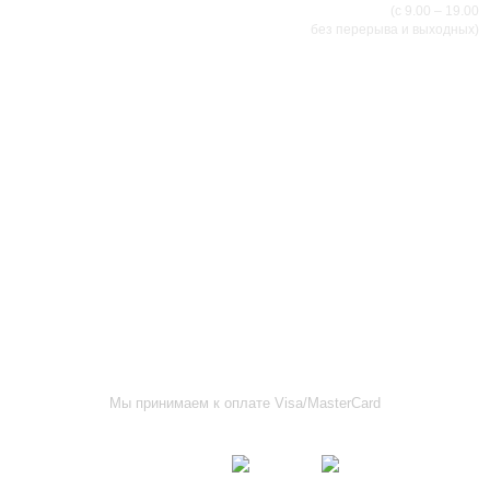
(с 9.00 – 19.00
без перерыва и выходных)
АДРЕСА МАГАЗИНОВ
г.Саранск, ул. Б.Хмельницкого, 38
8 (8342) 47-90-86
prival-sapsan@rambler.ru
г. Саранск, ул. Пушкина, д. 52
8 (8342) 75-07-50
prival-sapsan@rambler.ru
Лямбирский район, с. Лямбирь, ул. Ленина, д. 65А
8-927-643-31-93
prival-sapsan@rambler.ru
г.Рузаевка, ул. К.Маркса, 18А
8 (83451) 6-26-92
Мы принимаем к оплате Visa/MasterCard
Присоединяйтесь к нам