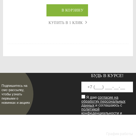
В КОРЗИНУ
КУПИТЬ В 1 КЛИК
БУДЬ В КУРСЕ!
Подпишитесь на
смс-рассылку,
чтобы узнать
Я даю
согласие на
первыми о
обработку персональных
новинках и акциях
данных
и соглашаюсь с
политикой
конфеденциальности
и
пользовательским
соглашением
.
8 (8342) 47-90-86
МИР НАСТОЯЩИХ МУЖЧИН
График работы