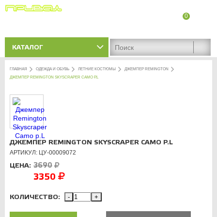
0
8 (8342) 47-90-86
Адреса магазинов
КАТАЛОГ
ГЛАВНАЯ
ОДЕЖДА И ОБУВЬ
ЛЕТНИЕ КОСТЮМЫ
ДЖЕМПЕР REMINGTON
ДЖЕМПЕР REMINGTON SKYSCRAPER CAMO Р.L
ДЖЕМПЕР REMINGTON SKYSCRAPER CAMO Р.L
АРТИКУЛ: ЦУ-00009072
ЦЕНА:
3690
3350
КОЛИЧЕСТВО:
-
+