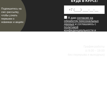
БУДЬ В КУРСЕ!
Подпишитесь на
смс-рассылку,
чтобы узнать
Я даю
согласие на
первыми о
обработку персональных
новинках и акциях
данных
и соглашаюсь с
политикой
конфеденциальности
и
пользовательским
соглашением
.
8 (8342) 47-90-86
МИР НАСТОЯЩИХ МУЖЧИН
График работы
(с 9.00 – 19.00
без перерыва и выходных)
АДРЕСА МАГАЗИНОВ
г.Саранск, ул. Б.Хмельницкого, 38
8 (8342) 47-90-86
prival-sapsan@rambler.ru
г. Саранск, ул. Пушкина, д. 52
8 (8342) 75-07-50
prival-sapsan@rambler.ru
Лямбирский район, с. Лямбирь, ул. Ленина, д. 65А