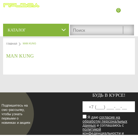
0
8 (8342) 47-90-86
Адреса магазинов
КАТАЛОГ
MAN KUNG
ГЛАВНАЯ
MAN KUNG
БУДЬ В КУРСЕ!
Подпишитесь на
смс-рассылку,
чтобы узнать
Я даю
согласие на
первыми о
обработку персональных
новинках и акциях
данных
и соглашаюсь с
политикой
конфеденциальности
и
пользовательским