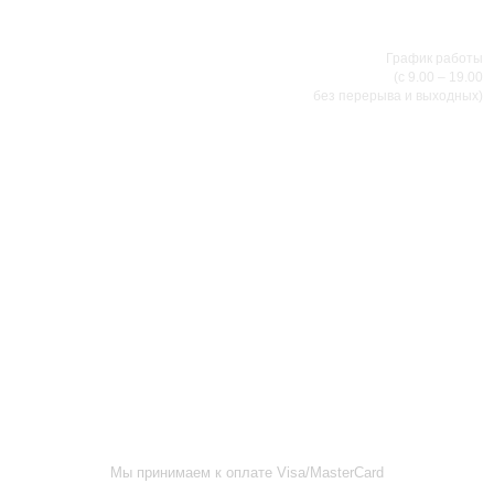
соглашением
.
8 (8342) 47-90-86
МИР НАСТОЯЩИХ МУЖЧИН
График работы
(с 9.00 – 19.00
без перерыва и выходных)
АДРЕСА МАГАЗИНОВ
г.Саранск, ул. Б.Хмельницкого, 38
8 (8342) 47-90-86
prival-sapsan@rambler.ru
г. Саранск, ул. Пушкина, д. 52
8 (8342) 75-07-50
prival-sapsan@rambler.ru
Лямбирский район, с. Лямбирь, ул. Ленина, д. 65А
8-927-643-31-93
prival-sapsan@rambler.ru
г.Рузаевка, ул. К.Маркса, 18А
8 (83451) 6-26-92
Мы принимаем к оплате Visa/MasterCard