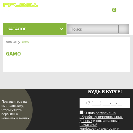
0
8 (8342) 47-90-86
Адреса магазинов
КАТАЛОГ
GAMO
ГЛАВНАЯ
GAMO
БУДЬ В КУРСЕ!
Подпишитесь на
смс-рассылку,
чтобы узнать
Я даю
согласие на
первыми о
обработку персональных
новинках и акциях
данных
и соглашаюсь с
политикой
конфеденциальности
и
пользовательским