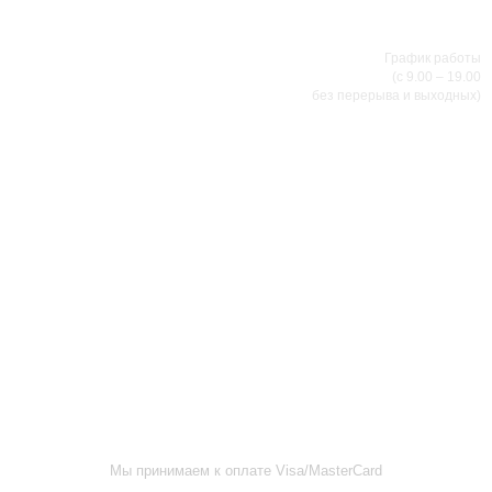
соглашением
.
8 (8342) 47-90-86
МИР НАСТОЯЩИХ МУЖЧИН
График работы
(с 9.00 – 19.00
без перерыва и выходных)
АДРЕСА МАГАЗИНОВ
г.Саранск, ул. Б.Хмельницкого, 38
8 (8342) 47-90-86
prival-sapsan@rambler.ru
г. Саранск, ул. Пушкина, д. 52
8 (8342) 75-07-50
prival-sapsan@rambler.ru
Лямбирский район, с. Лямбирь, ул. Ленина, д. 65А
8-927-643-31-93
prival-sapsan@rambler.ru
г.Рузаевка, ул. К.Маркса, 18А
8 (83451) 6-26-92
Мы принимаем к оплате Visa/MasterCard