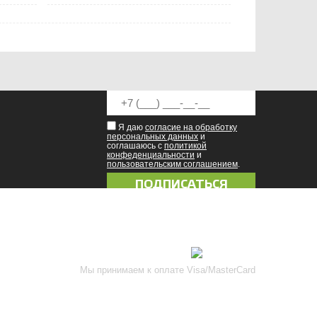
Я даю
согласие на обработку
персональных данных
и
соглашаюсь с
политикой
конфеденциальности
и
пользовательским соглашением
.
8 (8342) 47-90-86
prival-sapsan@rambler.ru
Присоединяйтесь к нам
Мы принимаем к оплате Visa/MasterCard