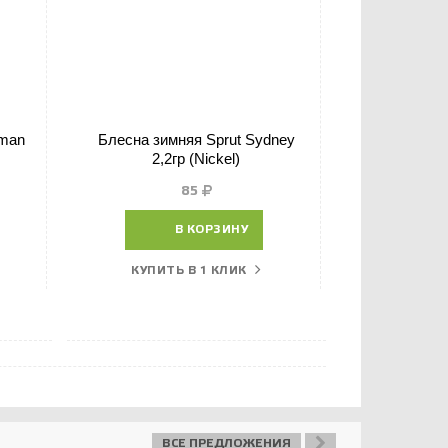
tman
Блесна зимняя Sprut Sydney
Блесна зимн
2,2гр (Nickel)
85
В КОРЗИНУ
КУПИТЬ В 1 КЛИК
КУПИТ
ВСЕ ПРЕДЛОЖЕНИЯ