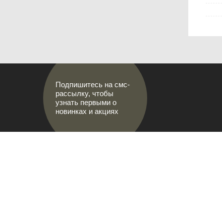
Подпишитесь на смс-
рассылку, чтобы
узнать первыми о
новинках и акциях
АДРЕСА М
МИР НАСТОЯЩИХ МУЖЧИН
г.Саранс
8 (8342)
prival-s
Лямбирск
Ленина, 
8-927-64