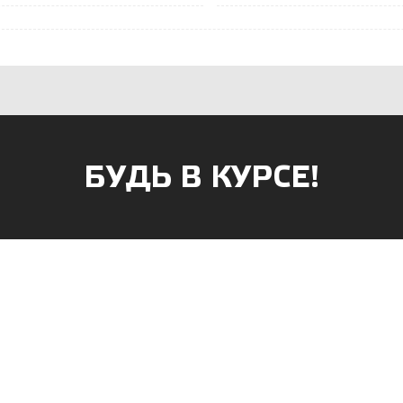
БУДЬ В КУРСЕ!
АГАЗИНОВ
к, ул. Б.Хмельницкого, 38
г. Саранск, ул. Пушкина, д. 52
 47-90-86
8 (8342) 75-07-50
apsan@rambler.ru
prival-sapsan@rambler.ru
ий район, с. Лямбирь, ул.
г.Рузаевка, ул. К.Маркса, 18А
д. 65А
8 (83451) 6-26-92
3-31-93