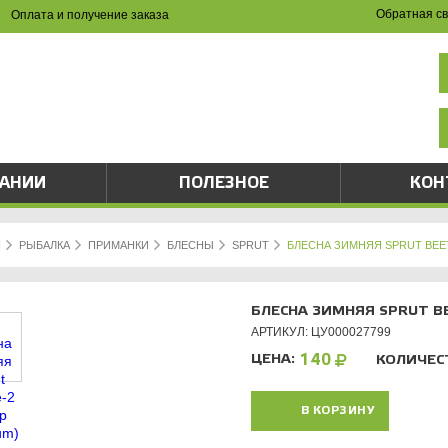
Обратная св
Оплата и получение заказа
НА САЙТЕ И ПО ТЕЛЕФОНУ
(8342) 47-90-86
val-sapsan@rambler.ru
ПАНИИ
ПОЛЕЗНОЕ
КОН
Я
РЫБАЛКА
ПРИМАНКИ
БЛЕСНЫ
SPRUT
БЛЕСНА ЗИМНЯЯ SPRUT BEETL
БЛЕСНА ЗИМНЯЯ SPRUT BEE
АРТИКУЛ: ЦУ000027799
ЦЕНА:
140
КОЛИЧЕС
В КОРЗИНУ