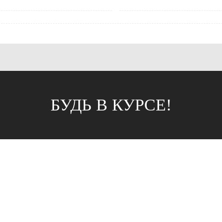
БУДЬ В КУРСЕ!
АГАЗИНОВ
к, ул. Б.Хмельницкого, 38
г. Саранск, ул. Пушкина, д. 52
 47-90-86
8 (8342) 75-07-50
apsan@rambler.ru
prival-sapsan@rambler.ru
ий район, с. Лямбирь, ул.
г.Рузаевка, ул. К.Маркса, 18А
д. 65А
8 (83451) 6-26-92
3-31-93