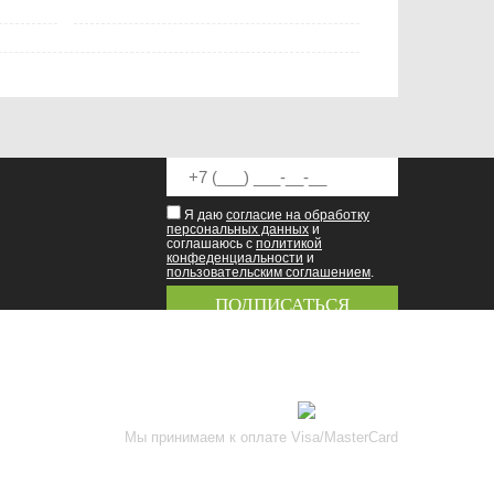
Я даю
согласие на обработку
персональных данных
и
соглашаюсь с
политикой
конфеденциальности
и
пользовательским соглашением
.
8 (8342) 47-90-86
prival-sapsan@rambler.ru
Присоединяйтесь к нам
Мы принимаем к оплате Visa/MasterCard