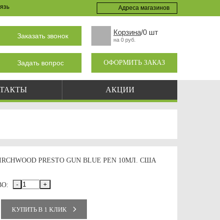
язь
Адреса магазинов
Корзина
/0 шт
Заказать звонок
на 0 руб.
Задать вопрос
ОФОРМИТЬ ЗАКАЗ
ТАКТЫ
АКЦИИ
IRCHWOOD PRESTO GUN BLUE PEN 10МЛ. США
-
+
О:
КУПИТЬ В 1 КЛИК