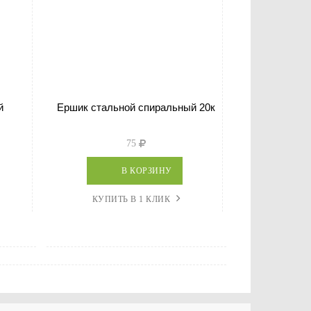
й
Ершик стальной спиральный 20к
Ершик щ
75
В КОРЗИНУ
КУПИТЬ В 1 КЛИК
КУПИТ