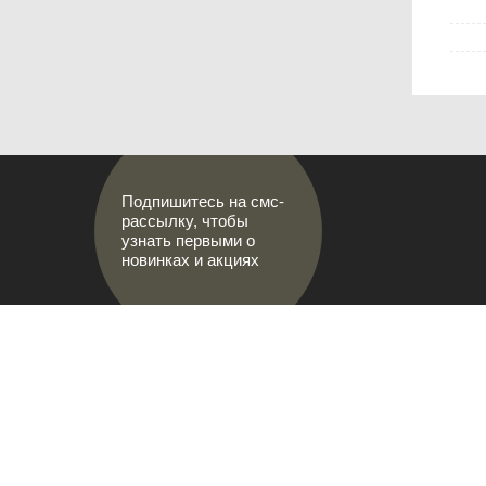
Подпишитесь на смс-
рассылку, чтобы
узнать первыми о
новинках и акциях
АДРЕСА М
МИР НАСТОЯЩИХ МУЖЧИН
г.Саранс
8 (8342)
prival-s
Лямбирск
Ленина, 
8-927-64