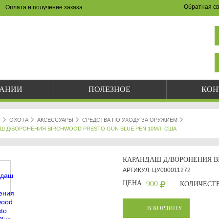
Обратная св
Оплата и получение заказа
НА САЙТЕ И ПО ТЕЛЕФОНУ
(8342) 47-90-86
val-sapsan@rambler.ru
ПАНИИ
ПОЛЕЗНОЕ
КОН
Я
ОХОТА
АКСЕССУАРЫ
СРЕДСТВА ПО УХОДУ ЗА ОРУЖИЕМ
Ш Д/ВОРОНЕНИЯ BIRCHWOOD PRESTO GUN BLUE PEN 10МЛ. США
КАРАНДАШ Д/ВОРОНЕНИЯ B
АРТИКУЛ: ЦУ000011272
ЦЕНА:
900
КОЛИЧЕСТВ
В КОРЗИНУ