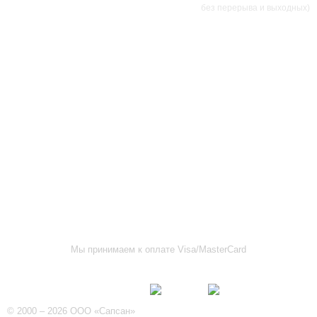
без перерыва и выходных)
АДРЕСА МАГАЗИНОВ
г.Саранск, ул. Б.Хмельницкого, 38
8 (8342) 47-90-86
prival-sapsan@rambler.ru
г. Саранск, ул. Пушкина, д. 52
8 (8342) 75-07-50
prival-sapsan@rambler.ru
Лямбирский район, с. Лямбирь, ул. Ленина, д. 65А
8-927-643-31-93
prival-sapsan@rambler.ru
г.Рузаевка, ул. К.Маркса, 18А
8 (83451) 6-26-92
Мы принимаем к оплате Visa/MasterCard
Присоединяйтесь к нам
© 2000 – 2026 ООО «Сапсан»