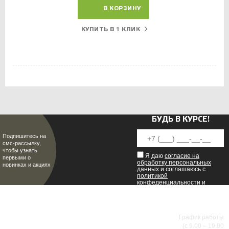
В КОРЗИНУ
КУПИТЬ В 1 КЛИК
БУДЬ В КУРСЕ!
Подпишитесь на
смс-рассылку,
чтобы узнать
Я даю
согласие на
первыми о
обработку персональных
новинках и акциях
данных
и соглашаюсь с
политикой
конфеденциальности
и
пользовательским
соглашением
.
8 (8342) 47-90-86
МИР НАСТОЯЩИХ МУЖЧИН
График работы
(с 9.00 – 19.00