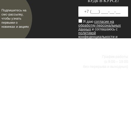
БУДЬ В КУРСЕ!
Подпишитесь на
смс-рассылку,
чтобы узнать
Я даю
согласие на
первыми о
обработку персональных
новинках и акциях
данных
и соглашаюсь с
политикой
конфеденциальности
и
пользовательским
соглашением
.
8 (8342) 47-90-86
МИР НАСТОЯЩИХ МУЖЧИН
График работы
(с 9.00 – 19.00
без перерыва и выходных)
АДРЕСА МАГАЗИНОВ
г.Саранск, ул. Б.Хмельницкого, 38
8 (8342) 47-90-86
prival-sapsan@rambler.ru
г. Саранск, ул. Пушкина, д. 52
8 (8342) 75-07-50
prival-sapsan@rambler.ru
Лямбирский район, с. Лямбирь, ул. Ленина, д. 65А