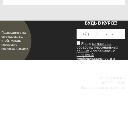
БУДЬ В КУРСЕ!
Подпишитесь на
смс-рассылку,
чтобы узнать
Я даю
согласие на
первыми о
обработку персональных
новинках и акциях
данных
и соглашаюсь с
политикой
конфеденциальности
и
пользовательским
соглашением
.
8 (8342) 47-90-86
МИР НАСТОЯЩИХ МУЖЧИН
График работы
(с 9.00 – 19.00
без перерыва и выходных)
АДРЕСА МАГАЗИНОВ
г.Саранск, ул. Б.Хмельницкого, 38
8 (8342) 47-90-86
prival-sapsan@rambler.ru
г. Саранск, ул. Пушкина, д. 52