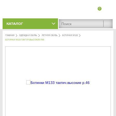
0
8 (8342) 47-90-86
Адреса магазинов
КАТАЛОГ
ГЛАВНАЯ
ОДЕЖДА И ОБУВЬ
ЛЕТНЯЯ ОБУВЬ
БОТИНКИ М133
БОТИНКИ М133 ТАКТИЧ.ВЫСОКИЕ Р.46