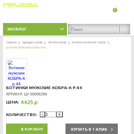
0
8 (8342) 47-90-86
Адреса магазинов
КАТАЛОГ
ГЛАВНАЯ
ОДЕЖДА И ОБУВЬ
ЛЕТНЯЯ ОБУВЬ
БОТИНКИ МУЖСКИЕ "КОБРА"
БОТИНКИ МУЖСКИЕ КОБРА-К Р.44
БОТИНКИ МУЖСКИЕ КОБРА-К Р.44
АРТИКУЛ: ЦУ-00006289
ЦЕНА:
4425
КОЛИЧЕСТВО:
-
+
КУПИТЬ В 1 КЛИК
В КОРЗИНУ