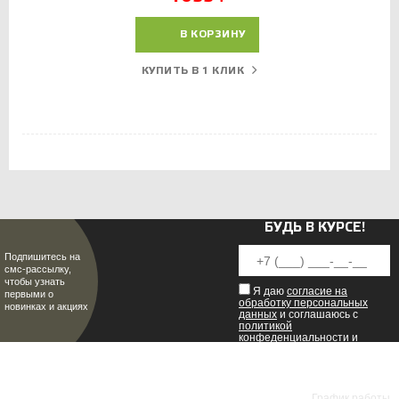
В КОРЗИНУ
КУПИТЬ В 1 КЛИК
БУДЬ В КУРСЕ!
Подпишитесь на
смс-рассылку,
чтобы узнать
Я даю
согласие на
первыми о
обработку персональных
новинках и акциях
данных
и соглашаюсь с
политикой
конфеденциальности
и
пользовательским
соглашением
.
8 (8342) 47-90-86
МИР НАСТОЯЩИХ МУЖЧИН
График работы