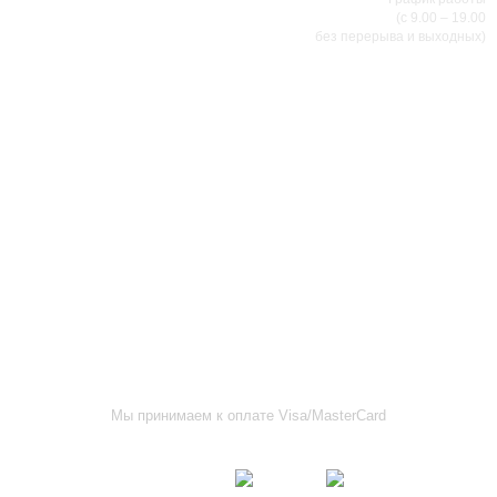
(с 9.00 – 19.00
без перерыва и выходных)
АДРЕСА МАГАЗИНОВ
г.Саранск, ул. Б.Хмельницкого, 38
8 (8342) 47-90-86
prival-sapsan@rambler.ru
г. Саранск, ул. Пушкина, д. 52
8 (8342) 75-07-50
prival-sapsan@rambler.ru
Лямбирский район, с. Лямбирь, ул. Ленина, д. 65А
8-927-643-31-93
prival-sapsan@rambler.ru
г.Рузаевка, ул. К.Маркса, 18А
8 (83451) 6-26-92
Мы принимаем к оплате Visa/MasterCard
Присоединяйтесь к нам