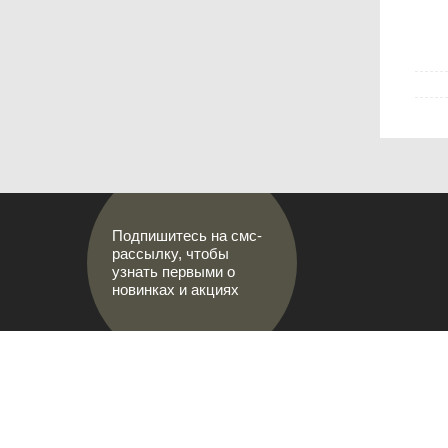
Подпишитесь на смс-
рассылку, чтобы
узнать первыми о
новинках и акциях
АДРЕСА М
МИР НАСТОЯЩИХ МУЖЧИН
г.Саранс
8 (8342)
prival-s