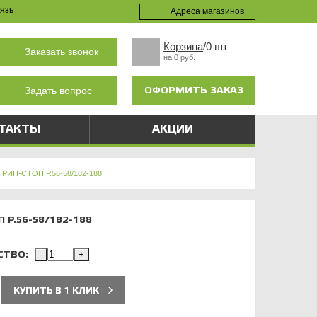
язь
Адреса магазинов
Корзина
/0 шт
Заказать звонок
на 0 руб.
ОФОРМИТЬ ЗАКАЗ
Задать вопрос
ТАКТЫ
АКЦИИ
РИП-СТОП Р.56-58/182-188
 Р.56-58/182-188
СТВО:
-
+
КУПИТЬ В 1 КЛИК