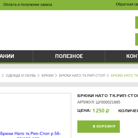
Обратная св
Оплата и получение заказа
НА САЙТЕ И ПО ТЕЛЕФОНУ
(8342) 47-90-86
val-sapsan@rambler.ru
ПАНИИ
ПОЛЕЗНОЕ
КОН
Я
ОДЕЖДА И ОБУВЬ
БРЮКИ
БРЮКИ НАТО ТК.РИП-СТОП
БРЮКИ НАТО ТК.
БРЮКИ НАТО ТК.РИП-СТОП
АРТИКУЛ: ЦУ000021885
ЦЕНА:
1250
КОЛИЧЕ
В КОРЗИНУ