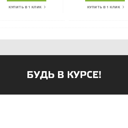
КУПИТЬ В 1 КЛИК
КУПИТЬ В 1 КЛИК
БУДЬ В КУРСЕ!
АГАЗИНОВ
к, ул. Б.Хмельницкого, 38
г. Саранск, ул. Пушкина, д. 52
 47-90-86
8 (8342) 75-07-50
apsan@rambler.ru
prival-sapsan@rambler.ru