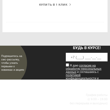
КУПИТЬ В 1 КЛИК
БУДЬ В КУРСЕ!
Подпишитесь на
смс-рассылку,
чтобы узнать
Я даю
согласие на
первыми о
обработку персональных
новинках и акциях
данных
и соглашаюсь с
политикой
конфеденциальности
и
пользовательским
соглашением
.
8 (8342) 47-90-86
МИР НАСТОЯЩИХ МУЖЧИН
График работы
(с 9.00 – 19.00
без перерыва и выходных)