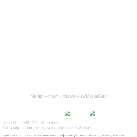
АДРЕСА МАГАЗИНОВ
г.Саранск, ул. Б.Хмельницкого, 38
8 (8342) 47-90-86
prival-sapsan@rambler.ru
г. Саранск, ул. Пушкина, д. 52
8 (8342) 75-07-50
prival-sapsan@rambler.ru
Лямбирский район, с. Лямбирь, ул. Ленина, д. 65А
8-927-643-31-93
prival-sapsan@rambler.ru
г.Рузаевка, ул. К.Маркса, 18А
8 (83451) 6-26-92
Мы принимаем к оплате Visa/MasterCard
Присоединяйтесь к нам
© 2000 – 2026 ООО «Сапсан»
Сеть магазинов для туризма, охоты и рыбалки
Данный сайт носит исключительно информационный характер и ни при каких