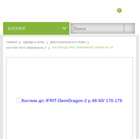
0
8 (8342) 47-90-86
Адреса магазинов
КАТАЛОГ
ГЛАВНАЯ
ОДЕЖДА И ОБУВЬ
ДЕМИСЕЗОННЫЕ КОСТЮМЫ
КОСТЮМ Д/С IFRIT-DEMIDRAGON-2 Р.48-50/ 170-176
КОСТЮМ "IFRIT-DEMIDRAGON-2"