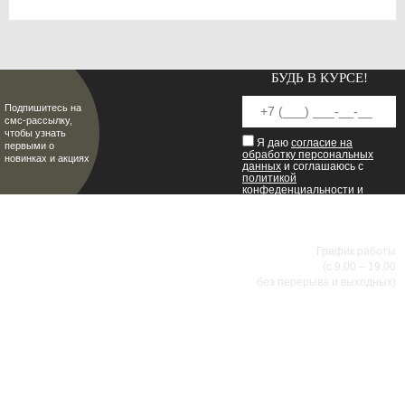
БУДЬ В КУРСЕ!
Подпишитесь на
смс-рассылку,
чтобы узнать
Я даю
согласие на
первыми о
обработку персональных
новинках и акциях
данных
и соглашаюсь с
политикой
конфеденциальности
и
пользовательским
соглашением
.
8 (8342) 47-90-86
МИР НАСТОЯЩИХ МУЖЧИН
График работы
(с 9.00 – 19.00
без перерыва и выходных)
АДРЕСА МАГАЗИНОВ
г.Саранск, ул. Б.Хмельницкого, 38
8 (8342) 47-90-86
prival-sapsan@rambler.ru