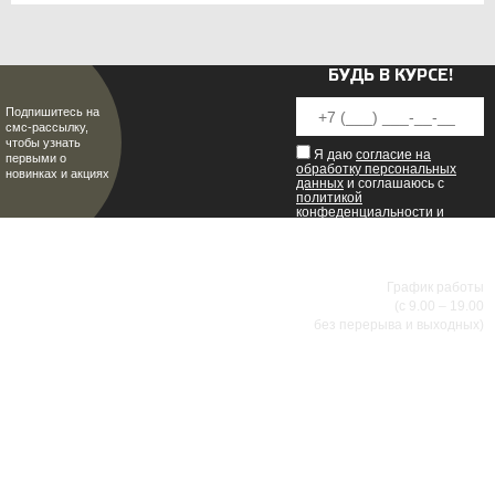
БУДЬ В КУРСЕ!
Подпишитесь на
смс-рассылку,
чтобы узнать
Я даю
согласие на
первыми о
обработку персональных
новинках и акциях
данных
и соглашаюсь с
политикой
конфеденциальности
и
пользовательским
соглашением
.
8 (8342) 47-90-86
МИР НАСТОЯЩИХ МУЖЧИН
График работы
(с 9.00 – 19.00
без перерыва и выходных)
АДРЕСА МАГАЗИНОВ
г.Саранск, ул. Б.Хмельницкого, 38
8 (8342) 47-90-86
prival-sapsan@rambler.ru
г. Саранск, ул. Пушкина, д. 52