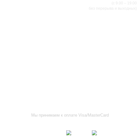
(с 9.00 – 19.00
без перерыва и выходных)
АДРЕСА МАГАЗИНОВ
г.Саранск, ул. Б.Хмельницкого, 38
8 (8342) 47-90-86
prival-sapsan@rambler.ru
г. Саранск, ул. Пушкина, д. 52
8 (8342) 75-07-50
prival-sapsan@rambler.ru
Лямбирский район, с. Лямбирь, ул. Ленина, д. 65А
8-927-643-31-93
prival-sapsan@rambler.ru
г.Рузаевка, ул. К.Маркса, 18А
8 (83451) 6-26-92
Мы принимаем к оплате Visa/MasterCard
Присоединяйтесь к нам