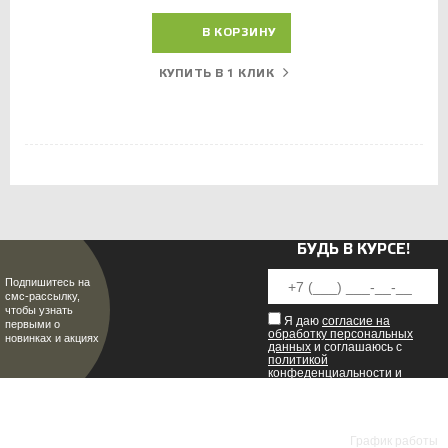
В КОРЗИНУ
КУПИТЬ В 1 КЛИК
БУДЬ В КУРСЕ!
Подпишитесь на
смс-рассылку,
чтобы узнать
Я даю
согласие на
первыми о
обработку персональных
новинках и акциях
данных
и соглашаюсь с
политикой
конфеденциальности
и
пользовательским
соглашением
.
8 (8342) 47-90-86
МИР НАСТОЯЩИХ МУЖЧИН
График работы