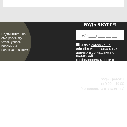
БУДЬ В КУРСЕ!
Подпишитесь на
смс-рассылку,
чтобы узнать
Я даю
согласие на
первыми о
обработку персональных
новинках и акциях
данных
и соглашаюсь с
политикой
конфеденциальности
и
пользовательским
соглашением
.
8 (8342) 47-90-86
МИР НАСТОЯЩИХ МУЖЧИН
График работы
(с 9.00 – 19.00
без перерыва и выходных)
АДРЕСА МАГАЗИНОВ
г.Саранск, ул. Б.Хмельницкого, 38
8 (8342) 47-90-86
prival-sapsan@rambler.ru