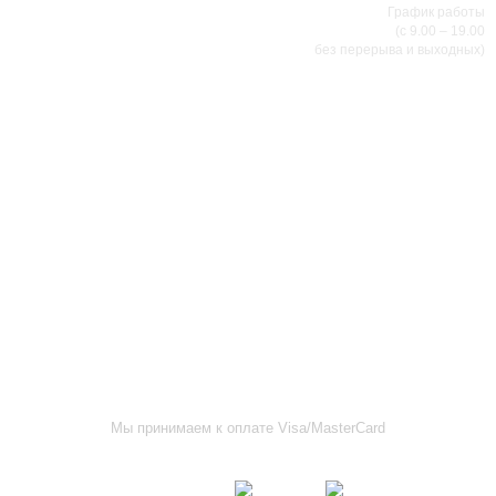
График работы
(с 9.00 – 19.00
без перерыва и выходных)
АДРЕСА МАГАЗИНОВ
г.Саранск, ул. Б.Хмельницкого, 38
8 (8342) 47-90-86
prival-sapsan@rambler.ru
г. Саранск, ул. Пушкина, д. 52
8 (8342) 75-07-50
prival-sapsan@rambler.ru
Лямбирский район, с. Лямбирь, ул. Ленина, д. 65А
8-927-643-31-93
prival-sapsan@rambler.ru
г.Рузаевка, ул. К.Маркса, 18А
8 (83451) 6-26-92
Мы принимаем к оплате Visa/MasterCard
Присоединяйтесь к нам