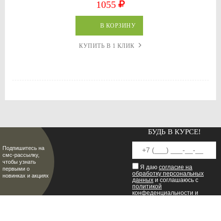
1055
В КОРЗИНУ
КУПИТЬ В 1 КЛИК
БУДЬ В КУРСЕ!
Подпишитесь на
смс-рассылку,
чтобы узнать
Я даю
согласие на
первыми о
обработку персональных
новинках и акциях
данных
и соглашаюсь с
политикой
конфеденциальности
и
пользовательским
соглашением
.
8 (8342) 47-90-86
МИР НАСТОЯЩИХ МУЖЧИН