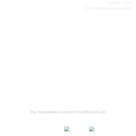
(с 9.00 – 19.00
без перерыва и выходных)
АДРЕСА МАГАЗИНОВ
г.Саранск, ул. Б.Хмельницкого, 38
8 (8342) 47-90-86
prival-sapsan@rambler.ru
г. Саранск, ул. Пушкина, д. 52
8 (8342) 75-07-50
prival-sapsan@rambler.ru
Лямбирский район, с. Лямбирь, ул. Ленина, д. 65А
8-927-643-31-93
prival-sapsan@rambler.ru
г.Рузаевка, ул. К.Маркса, 18А
8 (83451) 6-26-92
Мы принимаем к оплате Visa/MasterCard
Присоединяйтесь к нам