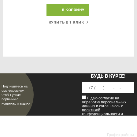
В КОРЗИНУ
КУПИТЬ В 1 КЛИК
БУДЬ В КУРСЕ!
Подпишитесь на
смс-рассылку,
чтобы узнать
Я даю
согласие на
первыми о
обработку персональных
новинках и акциях
данных
и соглашаюсь с
политикой
конфеденциальности
и
пользовательским
соглашением
.
8 (8342) 47-90-86
МИР НАСТОЯЩИХ МУЖЧИН
График работы