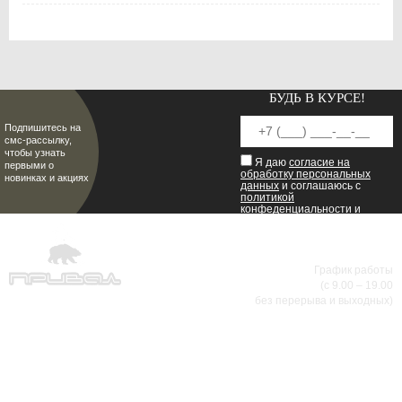
БУДЬ В КУРСЕ!
Подпишитесь на
смс-рассылку,
чтобы узнать
Я даю
согласие на
первыми о
обработку персональных
новинках и акциях
данных
и соглашаюсь с
политикой
конфеденциальности
и
пользовательским
соглашением
.
8 (8342) 47-90-86
График работы
(с 9.00 – 19.00
МИР НАСТОЯЩИХ МУЖЧИН
без перерыва и выходных)
АДРЕСА МАГАЗИНОВ
г.Саранск, ул. Б.Хмельницкого, 38
8 (8342) 47-90-86
prival-sapsan@rambler.ru