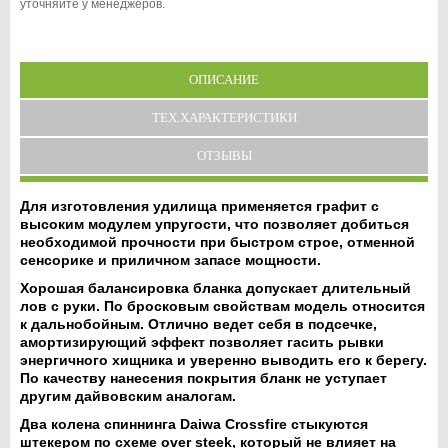
уточняйте у менеджеров.
ОПИСАНИЕ
ТЕХ.ХАРАКТЕРИСТИКИ
ОТЗЫВЫ
Для изготовления удилища применяется графит с
высоким модулем упругости, что позволяет добиться
необходимой прочности при быстром строе, отменной
сенсорике и приличном запасе мощности.
Хорошая балансировка бланка допускает длительный
лов с руки. По бросковым свойствам модель относится
к дальнобойным. Отлично ведет себя в подсечке,
амортизирующий эффект позволяет гасить рывки
энергичного хищника и уверенно выводить его к берегу.
По качеству нанесения покрытия бланк не уступает
другим дайвовским аналогам.
Два колена спиннинга Daiwa Crossfire стыкуются
штекером по схеме over steek, который не влияет на