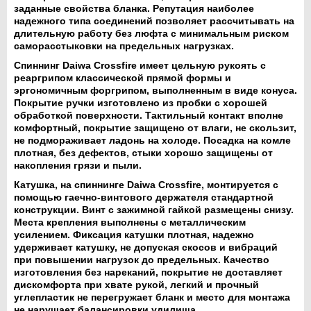
заданные свойства бланка. Репутация наиболее
надежного типа соединений позволяет рассчитывать на
длительную работу без люфта с минимальным риском
саморасстыковки на предельных нагрузках.
Спиннинг Daiwa Crossfire имеет цельную рукоять с
реаргрипом классической прямой формы и
эргономичным форгрипом, выполненным в виде конуса.
Покрытие ручки изготовлено из пробки с хорошей
обработкой поверхности. Тактильный контакт вполне
комфортный, покрытие защищено от влаги, не скользит,
не подмораживает ладонь на холоде. Посадка на комле
плотная, без дефектов, стыки хорошо защищены от
накопления грязи и пыли.
Катушка, на спиннинге Daiwa Crossfire, монтируется с
помощью гаечно-винтового держателя стандартной
конструкции. Винт с зажимной гайкой размещены снизу.
Места крепления выполнены с металлическим
усилением. Фиксация катушки плотная, надежно
удерживает катушку, не допуская скосов и вибраций
при повышении нагрузок до предельных. Качество
изготовления без нареканий, покрытие не доставляет
дискомфорта при хвате рукой, легкий и прочный
углепластик не перегружает бланк и место для монтажа
не нарушает балансировки удилища.