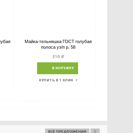
лубая
Майка-тельняшка ГОСТ голубая
Тельняшка 
полоса уз/п р. 58
310
В КОРЗИНУ
КУПИТЬ В 1 КЛИК
КУПИТ
ВСЕ ПРЕДЛОЖЕНИЯ