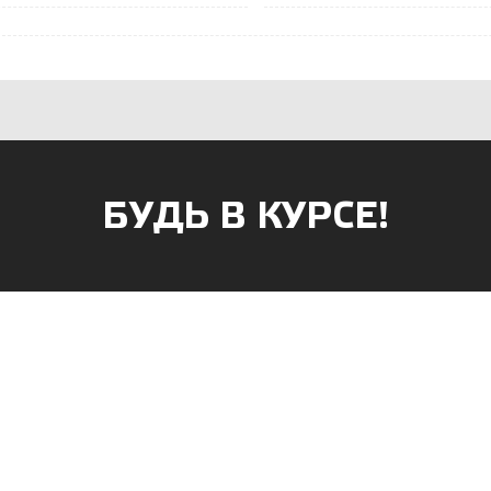
БУДЬ В КУРСЕ!
АГАЗИНОВ
к, ул. Б.Хмельницкого, 38
г. Саранск, ул. Пушкина, д. 52
 47-90-86
8 (8342) 75-07-50
apsan@rambler.ru
prival-sapsan@rambler.ru
ий район, с. Лямбирь, ул.
г.Рузаевка, ул. К.Маркса, 18А
д. 65А
8 (83451) 6-26-92
3-31-93