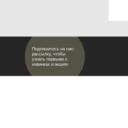
Подпишитесь на смс-
рассылку, чтобы
узнать первыми о
новинках и акциях
АДРЕСА М
МИР НАСТОЯЩИХ МУЖЧИН
г.Саранс
8 (8342)
prival-s
Лямбирск
Ленина, 
8-927-64