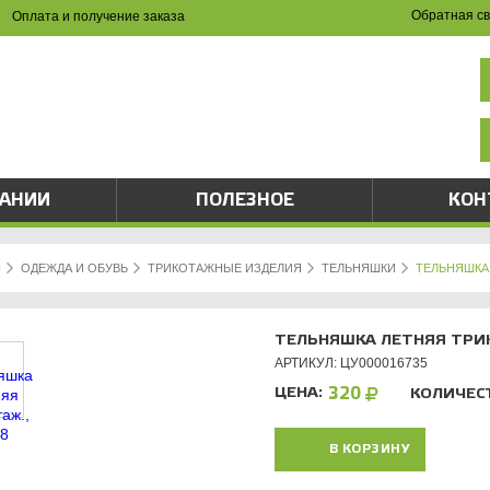
Обратная св
Оплата и получение заказа
НА САЙТЕ И ПО ТЕЛЕФОНУ
(8342) 47-90-86
val-sapsan@rambler.ru
ПАНИИ
ПОЛЕЗНОЕ
КОН
Я
ОДЕЖДА И ОБУВЬ
ТРИКОТАЖНЫЕ ИЗДЕЛИЯ
ТЕЛЬНЯШКИ
ТЕЛЬНЯШКА 
ТЕЛЬНЯШКА ЛЕТНЯЯ ТРИК
АРТИКУЛ: ЦУ000016735
ЦЕНА:
320
КОЛИЧЕС
В КОРЗИНУ