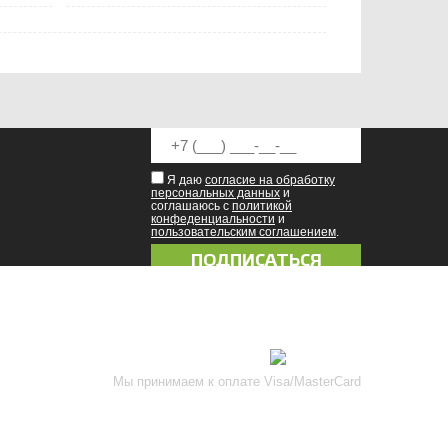
Я даю
согласие на обработку
персональных данных
и
соглашаюсь с
политикой
конфеденциальности
и
пользовательским соглашением
.
8 (8342) 47-90-86
prival-sapsan@rambler.ru
Присоединяйтесь к нам
Мы принимаем к оплате Visa/MasterCard