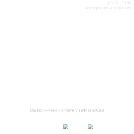
(с 9.00 – 19.00
без перерыва и выходных)
АДРЕСА МАГАЗИНОВ
г.Саранск, ул. Б.Хмельницкого, 38
8 (8342) 47-90-86
prival-sapsan@rambler.ru
г. Саранск, ул. Пушкина, д. 52
8 (8342) 75-07-50
prival-sapsan@rambler.ru
Лямбирский район, с. Лямбирь, ул. Ленина, д. 65А
8-927-643-31-93
prival-sapsan@rambler.ru
г.Рузаевка, ул. К.Маркса, 18А
8 (83451) 6-26-92
Мы принимаем к оплате Visa/MasterCard
Присоединяйтесь к нам