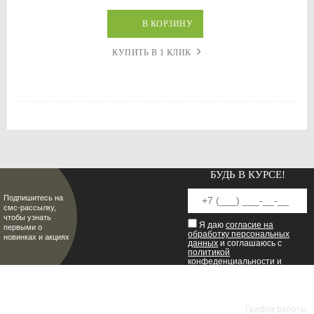
В КОРЗИНУ
КУПИТЬ В 1 КЛИК
БУДЬ В КУРСЕ!
Подпишитесь на
смс-рассылку,
чтобы узнать
Я даю
согласие на
первыми о
обработку персональных
новинках и акциях
данных
и соглашаюсь с
политикой
конфеденциальности
и
пользовательским
соглашением
.
8 (8342) 47-90-86
МИР НАСТОЯЩИХ МУЖЧИН
График работы