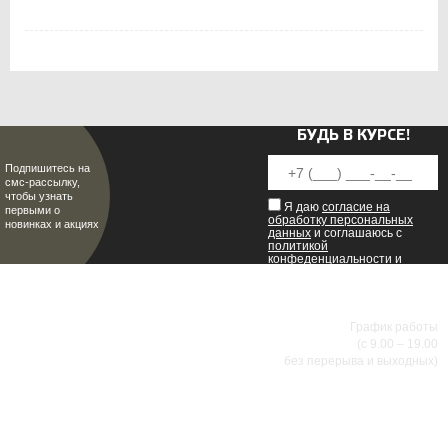
БУДЬ В КУРСЕ!
Подпишитесь на
смс-рассылку,
чтобы узнать
Я даю
согласие на
первыми о
обработку персональных
новинках и акциях
данных
и соглашаюсь с
политикой
конфеденциальности
и
пользовательским
соглашением
.
8 (8342) 47-90-86
МИР НАСТОЯЩИХ МУЖЧИН
График работы
(с 9.00 – 19.00
без перерыва и выходных)
АДРЕСА МАГАЗИНОВ
г.Саранск, ул. Б.Хмельницкого, 38