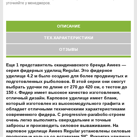
уточняйте у менеджеров.
ОПИСАНИЕ
ТЕХ.ХАРАКТЕРИСТИКИ
ОТЗЫВЫ
Еще 1 представитель скандинавского бренда Awees —
серия фидерных удилищ Regular. Это фидерное
удилище 4.2 м было создано для более продвинутых и
подготовленных рыболовов. В этой серии они смогут
выбрать удочки по длине от 270 до 420 см, с тестом до
150 г. Фидер имеет высокое качество изготовления,
отличный дизайн. Карповое удилище имеет бланк,
который изготовлен из высокомодульного графита и
обладает отличными техническими характеристиками
современного фидера. С progressive-parabolic-строем
очень легко выполнять сверхдальние и точные
забросы и производить силовое вываживание. На
карповое удилище Awees Regular установлены силовые
пропускные кольца со вставками SIC. Рукоятка удилища