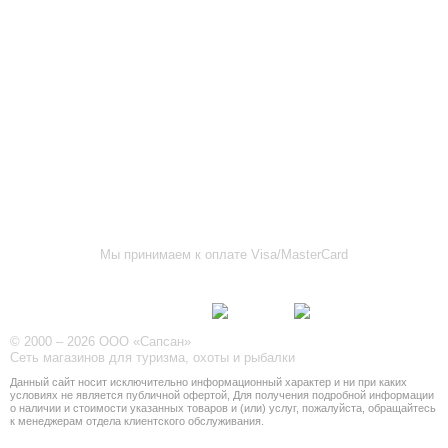
8 (8342) 47-90-86
prival-sapsan@rambler.ru
г. Саранск, ул. Пушкина, д. 52
8 (8342) 75-07-50
prival-sapsan@rambler.ru
Лямбирский район, с. Лямбирь, ул. Ленина, д. 65А
8-927-643-31-93
prival-sapsan@rambler.ru
г.Рузаевка, ул. К.Маркса, 18А
8 (83451) 6-26-92
Мы принимаем к оплате Visa/MasterCard
Присоединяйтесь к нам
© 2000 – 2026 ООО «Сапсан»
Сеть магазинов для туризма, охоты и рыбалки
Данный сайт носит исключительно информационный характер и ни при каких
условиях не является публичной офертой, Для получения подробной информации
о наличии и стоимости указанных товаров и (или) услуг, пожалуйста, обращайтесь
к менеджерам отдела клиентского обслуживания.