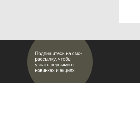
Подпишитесь на смс-
рассылку, чтобы
узнать первыми о
новинках и акциях
АДРЕСА М
МИР НАСТОЯЩИХ МУЖЧИН
г.Саранс
8 (8342)
prival-s
Лямбирск
Ленина, 
8-927-64