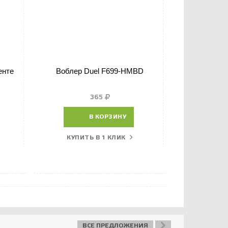
енте
Воблер Duel F699-HMBD
Воблер T
365
В КОРЗИНУ
КУПИТЬ В 1 КЛИК
КУПИТ
ВСЕ ПРЕДЛОЖЕНИЯ