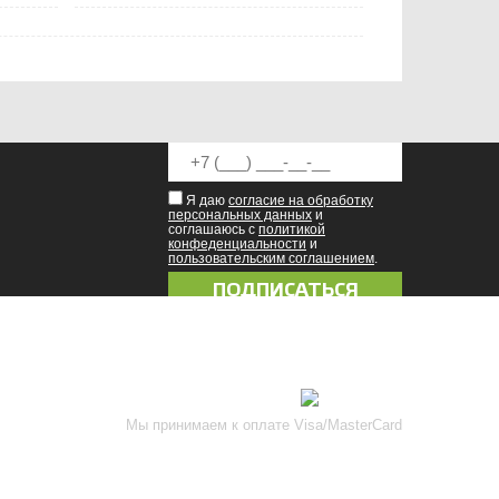
Я даю
согласие на обработку
персональных данных
и
соглашаюсь с
политикой
конфеденциальности
и
пользовательским соглашением
.
8 (8342) 47-90-86
prival-sapsan@rambler.ru
Присоединяйтесь к нам
Мы принимаем к оплате Visa/MasterCard