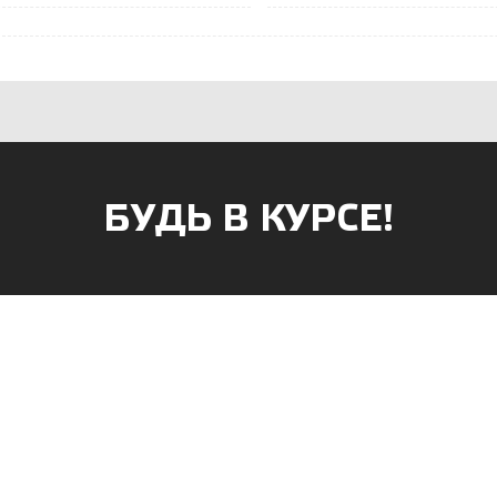
БУДЬ В КУРСЕ!
АГАЗИНОВ
к, ул. Б.Хмельницкого, 38
г. Саранск, ул. Пушкина, д. 52
 47-90-86
8 (8342) 75-07-50
apsan@rambler.ru
prival-sapsan@rambler.ru
ий район, с. Лямбирь, ул.
г.Рузаевка, ул. К.Маркса, 18А
д. 65А
8 (83451) 6-26-92
3-31-93