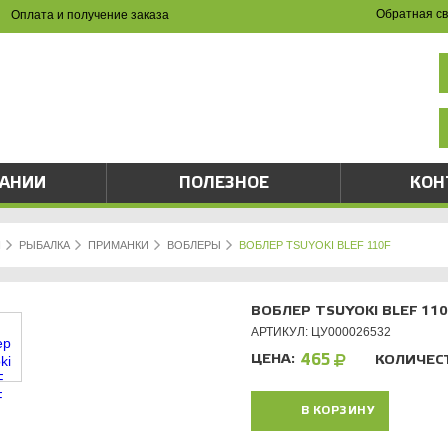
Обратная св
Оплата и получение заказа
НА САЙТЕ И ПО ТЕЛЕФОНУ
(8342) 47-90-86
val-sapsan@rambler.ru
ПАНИИ
ПОЛЕЗНОЕ
КОН
Я
РЫБАЛКА
ПРИМАНКИ
ВОБЛЕРЫ
ВОБЛЕР TSUYOKI BLEF 110F
ВОБЛЕР TSUYOKI BLEF 110
АРТИКУЛ: ЦУ000026532
ЦЕНА:
465
КОЛИЧЕС
В КОРЗИНУ